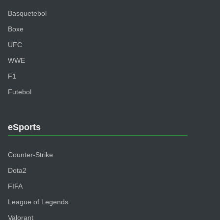
Basquetebol
Boxe
UFC
WWE
F1
Futebol
eSports
Counter-Strike
Dota2
FIFA
League of Legends
Valorant