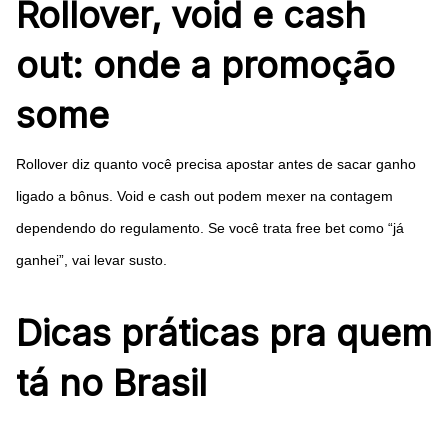
Rollover, void e cash
out: onde a promoção
some
Rollover diz quanto você precisa apostar antes de sacar ganho
ligado a bônus. Void e cash out podem mexer na contagem
dependendo do regulamento. Se você trata free bet como “já
ganhei”, vai levar susto.
Dicas práticas pra quem
tá no Brasil