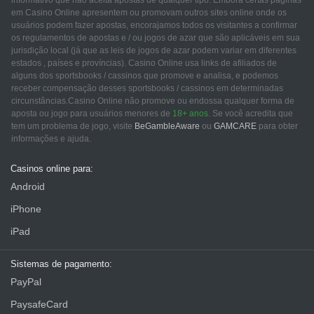
em Casino Online apresentem ou promovam outros sites online onde os
usuários podem fazer apostas, encorajamos todos os visitantes a confirmar
os regulamentos de apostas e / ou jogos de azar que são aplicáveis ​​em sua
jurisdição local (já que as leis de jogos de azar podem variar em diferentes
estados , países e províncias). Casino Online usa links de afiliados de
alguns dos sportsbooks / cassinos que promove e analisa, e podemos
receber compensação desses sportsbooks / cassinos em determinadas
circunstâncias.Casino Online não promove ou endossa qualquer forma de
aposta ou jogo para usuários menores de
18+ anos
. Se você acredita que
tem um problema de jogo, visite
BeGambleAware
ou
GAMCARE
para obter
informações e ajuda.
Casinos online para:
Android
iPhone
iPad
Sistemas de pagamento:
PayPal
PaysafeCard