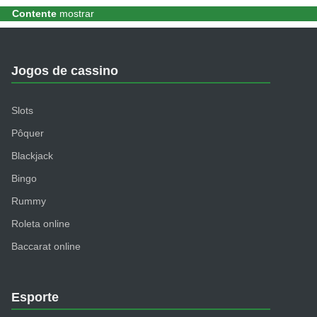
Contente
mostrar
Jogos de cassino
Slots
Pôquer
Blackjack
Bingo
Rummy
Roleta online
Baccarat online
Esporte