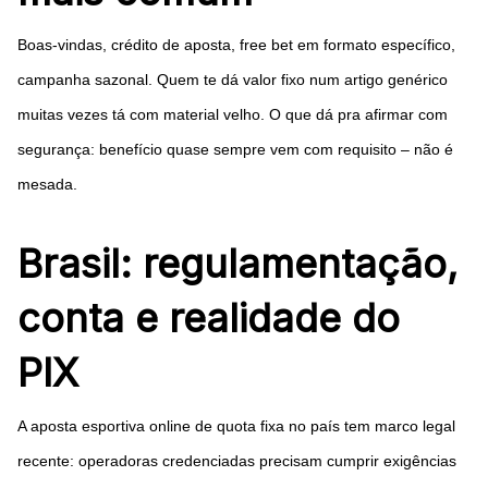
Boas-vindas, crédito de aposta, free bet em formato específico,
campanha sazonal. Quem te dá valor fixo num artigo genérico
muitas vezes tá com material velho. O que dá pra afirmar com
segurança: benefício quase sempre vem com requisito – não é
mesada.
Brasil: regulamentação,
conta e realidade do
PIX
A aposta esportiva online de quota fixa no país tem marco legal
recente: operadoras credenciadas precisam cumprir exigências