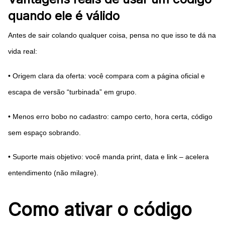
quando ele é válido
Antes de sair colando qualquer coisa, pensa no que isso te dá na
vida real:
• Origem clara da oferta: você compara com a página oficial e
escapa de versão “turbinada” em grupo.
• Menos erro bobo no cadastro: campo certo, hora certa, código
sem espaço sobrando.
• Suporte mais objetivo: você manda print, data e link – acelera
entendimento (não milagre).
Como ativar o código