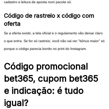
cadastro e leitura de aposta num pacote só.
Código de rastreio x código com
oferta
Se a oferta existir, a tela oficial e o regulamento vão deixar claro
o que entra. Se for só rastreio, você não vai ver “bônus maior” só
porque o código parecia bonito no print do Instagram.
Código promocional
bet365, cupom bet365
e indicação: é tudo
igual?