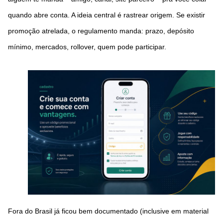
quando abre conta. A ideia central é rastrear origem. Se existir
promoção atrelada, o regulamento manda: prazo, depósito
mínimo, mercados, rollover, quem pode participar.
Fora do Brasil já ficou bem documentado (inclusive em material