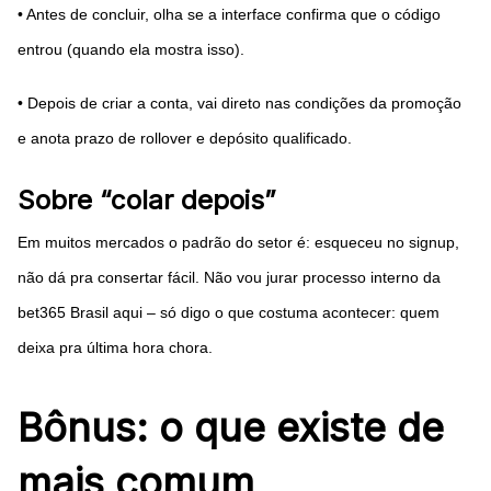
• Antes de concluir, olha se a interface confirma que o código
entrou (quando ela mostra isso).
• Depois de criar a conta, vai direto nas condições da promoção
e anota prazo de rollover e depósito qualificado.
Sobre “colar depois”
Em muitos mercados o padrão do setor é: esqueceu no signup,
não dá pra consertar fácil. Não vou jurar processo interno da
bet365 Brasil aqui – só digo o que costuma acontecer: quem
deixa pra última hora chora.
Bônus: o que existe de
mais comum