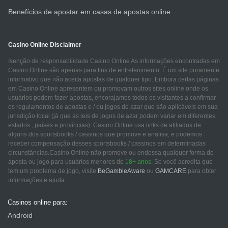
Benefícios de apostar em casas de apostas online
Casino Online Disclaimer
Isenção de responsabilidade Casino Online As informações encontradas em
Casino Online são apenas para fins de entretenimento. É um site puramente
informativo que não aceita apostas de qualquer tipo. Embora certas páginas
em Casino Online apresentem ou promovam outros sites online onde os
usuários podem fazer apostas, encorajamos todos os visitantes a confirmar
os regulamentos de apostas e / ou jogos de azar que são aplicáveis ​​em sua
jurisdição local (já que as leis de jogos de azar podem variar em diferentes
estados , países e províncias). Casino Online usa links de afiliados de
alguns dos sportsbooks / cassinos que promove e analisa, e podemos
receber compensação desses sportsbooks / cassinos em determinadas
circunstâncias.Casino Online não promove ou endossa qualquer forma de
aposta ou jogo para usuários menores de
18+ anos
. Se você acredita que
tem um problema de jogo, visite
BeGambleAware
ou
GAMCARE
para obter
informações e ajuda.
Casinos online para:
Android