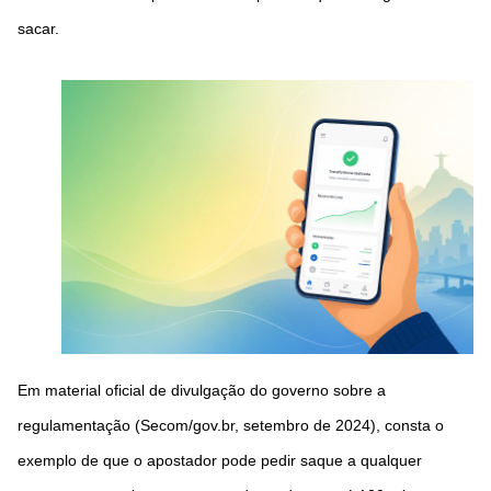
sacar.
Em material oficial de divulgação do governo sobre a
regulamentação (Secom/gov.br, setembro de 2024), consta o
exemplo de que o apostador pode pedir saque a qualquer