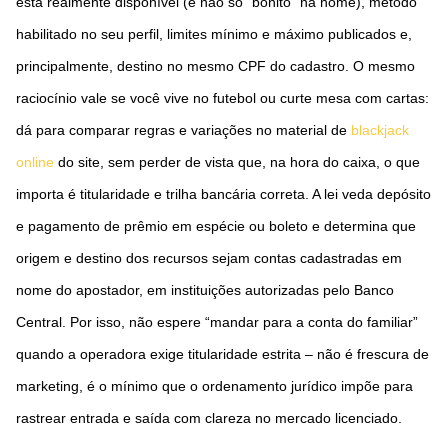
está realmente disponível (e não só “bonito” na home), método
habilitado no seu perfil, limites mínimo e máximo publicados e,
principalmente, destino no mesmo CPF do cadastro. O mesmo
raciocínio vale se você vive no futebol ou curte mesa com cartas:
dá para comparar regras e variações no material de
blackjack
online
do site, sem perder de vista que, na hora do caixa, o que
importa é titularidade e trilha bancária correta. A lei veda depósito
e pagamento de prêmio em espécie ou boleto e determina que
origem e destino dos recursos sejam contas cadastradas em
nome do apostador, em instituições autorizadas pelo Banco
Central. Por isso, não espere “mandar para a conta do familiar”
quando a operadora exige titularidade estrita – não é frescura de
marketing, é o mínimo que o ordenamento jurídico impõe para
rastrear entrada e saída com clareza no mercado licenciado.