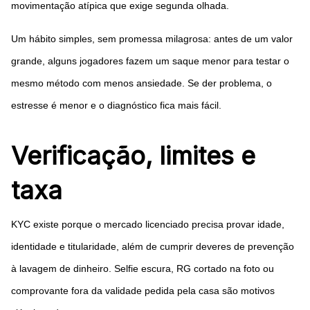
movimentação atípica que exige segunda olhada.
Um hábito simples, sem promessa milagrosa: antes de um valor
grande, alguns jogadores fazem um saque menor para testar o
mesmo método com menos ansiedade. Se der problema, o
estresse é menor e o diagnóstico fica mais fácil.
Verificação, limites e
taxa
KYC existe porque o mercado licenciado precisa provar idade,
identidade e titularidade, além de cumprir deveres de prevenção
à lavagem de dinheiro. Selfie escura, RG cortado na foto ou
comprovante fora da validade pedida pela casa são motivos