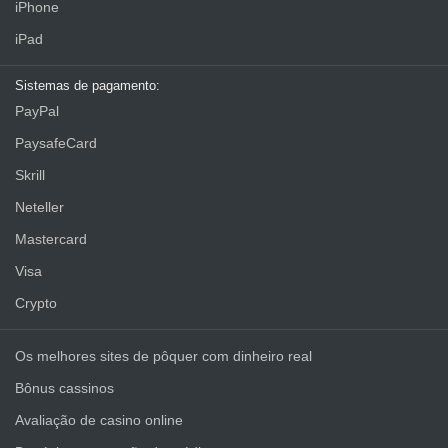
iPhone
iPad
Sistemas de pagamento:
PayPal
PaysafeCard
Skrill
Neteller
Mastercard
Visa
Crypto
Os melhores sites de pôquer com dinheiro real
Bônus cassinos
Avaliação de casino online