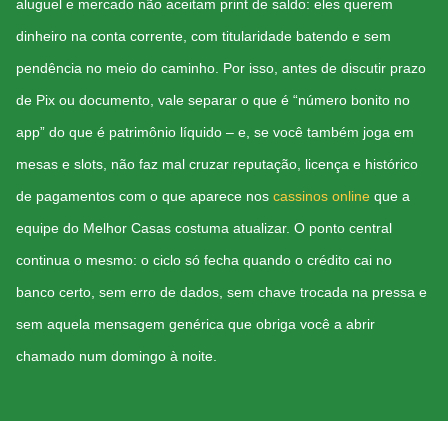
aluguel e mercado não aceitam print de saldo: eles querem
dinheiro na conta corrente, com titularidade batendo e sem
pendência no meio do caminho. Por isso, antes de discutir prazo
de Pix ou documento, vale separar o que é “número bonito no
app” do que é patrimônio líquido – e, se você também joga em
mesas e slots, não faz mal cruzar reputação, licença e histórico
de pagamentos com o que aparece nos
cassinos online
que a
equipe do Melhor Casas costuma atualizar. O ponto central
continua o mesmo: o ciclo só fecha quando o crédito cai no
banco certo, sem erro de dados, sem chave trocada na pressa e
sem aquela mensagem genérica que obriga você a abrir
chamado num domingo à noite.