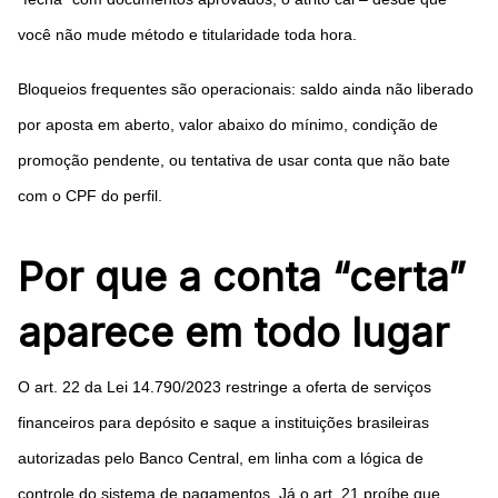
você não mude método e titularidade toda hora.
Bloqueios frequentes são operacionais: saldo ainda não liberado
por aposta em aberto, valor abaixo do mínimo, condição de
promoção pendente, ou tentativa de usar conta que não bate
com o CPF do perfil.
Por que a conta “certa”
aparece em todo lugar
O art. 22 da Lei 14.790/2023 restringe a oferta de serviços
financeiros para depósito e saque a instituições brasileiras
autorizadas pelo Banco Central, em linha com a lógica de
controle do sistema de pagamentos. Já o art. 21 proíbe que