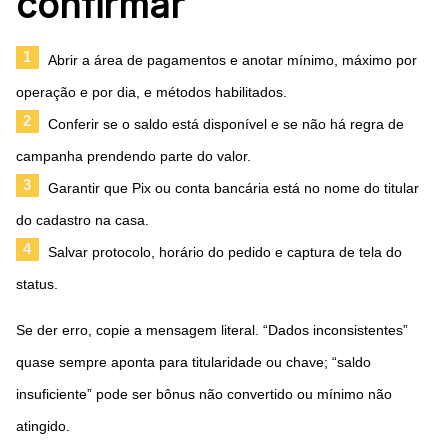
confirmar
Abrir a área de pagamentos e anotar mínimo, máximo por
operação e por dia, e métodos habilitados.
Conferir se o saldo está disponível e se não há regra de
campanha prendendo parte do valor.
Garantir que Pix ou conta bancária está no nome do titular
do cadastro na casa.
Salvar protocolo, horário do pedido e captura de tela do
status.
Se der erro, copie a mensagem literal. “Dados inconsistentes”
quase sempre aponta para titularidade ou chave; “saldo
insuficiente” pode ser bônus não convertido ou mínimo não
atingido.