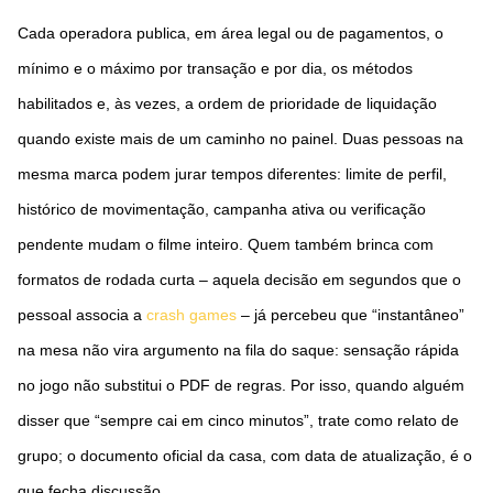
Cada operadora publica, em área legal ou de pagamentos, o
mínimo e o máximo por transação e por dia, os métodos
habilitados e, às vezes, a ordem de prioridade de liquidação
quando existe mais de um caminho no painel. Duas pessoas na
mesma marca podem jurar tempos diferentes: limite de perfil,
histórico de movimentação, campanha ativa ou verificação
pendente mudam o filme inteiro. Quem também brinca com
formatos de rodada curta – aquela decisão em segundos que o
pessoal associa a
crash games
– já percebeu que “instantâneo”
na mesa não vira argumento na fila do saque: sensação rápida
no jogo não substitui o PDF de regras. Por isso, quando alguém
disser que “sempre cai em cinco minutos”, trate como relato de
grupo; o documento oficial da casa, com data de atualização, é o
que fecha discussão.