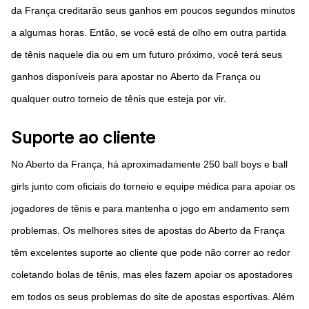
da França creditarão seus ganhos em poucos segundos minutos
a algumas horas. Então, se você está de olho em outra partida
de tênis naquele dia ou em um futuro próximo, você terá seus
ganhos disponíveis para apostar no Aberto da França ou
qualquer outro torneio de tênis que esteja por vir.
Suporte ao cliente
No Aberto da França, há aproximadamente 250 ball boys e ball
girls junto com oficiais do torneio e equipe médica para apoiar os
jogadores de tênis e para mantenha o jogo em andamento sem
problemas. Os melhores sites de apostas do Aberto da França
têm excelentes suporte ao cliente que pode não correr ao redor
coletando bolas de tênis, mas eles fazem apoiar os apostadores
em todos os seus problemas do site de apostas esportivas. Além