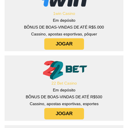
1win Casino
Em depósito
BÔNUS DE BOAS-VINDAS DE ATÉ R$5.000
Cassino, apostas esportivas, pôquer
JOGAR
22 Bet Casino
Em depósito
BÔNUS DE BOAS-VINDAS DE ATÉ R$500
Cassino, apostas esportivas, esportes
JOGAR