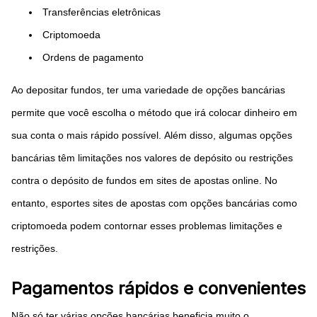
Transferências eletrônicas
Criptomoeda
Ordens de pagamento
Ao depositar fundos, ter uma variedade de opções bancárias
permite que você escolha o método que irá colocar dinheiro em
sua conta o mais rápido possível. Além disso, algumas opções
bancárias têm limitações nos valores de depósito ou restrições
contra o depósito de fundos em sites de apostas online. No
entanto, esportes sites de apostas com opções bancárias como
criptomoeda podem contornar esses problemas limitações e
restrições.
Pagamentos rápidos e convenientes
Não só ter várias opções bancárias beneficia muito o