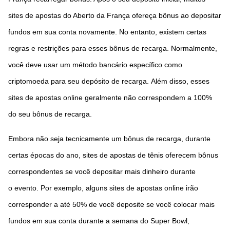
sites de apostas do Aberto da França ofereça bônus ao depositar
fundos em sua conta novamente. No entanto, existem certas
regras e restrições para esses bônus de recarga. Normalmente,
você deve usar um método bancário específico como
criptomoeda para seu depósito de recarga. Além disso, esses
sites de apostas online geralmente não correspondem a 100%
do seu bônus de recarga.
Embora não seja tecnicamente um bônus de recarga, durante
certas épocas do ano, sites de apostas de tênis oferecem bônus
correspondentes se você depositar mais dinheiro durante
o evento. Por exemplo, alguns sites de apostas online irão
corresponder a até 50% de você deposite se você colocar mais
fundos em sua conta durante a semana do Super Bowl,