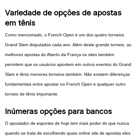
Variedade de opções de apostas
em tênis
Como mencionado, o French Open é um dos quatro torneios
Grand Slam disputados cada ano. Além deste grande torneio, as
melhores apostas do Aberto da França os sites também
permitem que os usuários apostem em outros eventos do Grand
Slam e tênis menores torneios também. Não existem diferenças
fundamentais entre apostar no French Open e qualquer outro
torneio de tênis importante.
Inúmeras opções para bancos
O apostador de esportes de hoje tem mais poder do que nunca
quando se trata de escolhendo quais online site de apostas eles