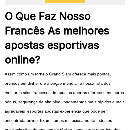
O Que Faz Nosso
Francês As melhores
apostas esportivas
online?
Assim como um torneio Grand Slam oferece mais pontos,
prêmios em dinheiro e atenção mundial, a nossa lista dos
melhores sites franceses de apostas abertas oferece o melhores
bônus, segurança de alto nível, pagamentos mais rápidos e mais
agradáveis ​​ esportes apostas experiência que pode ser
encontrada online. Examinamos minuciosamente todos os
principais sites de apostas de tênis e compilaram uma lista dos