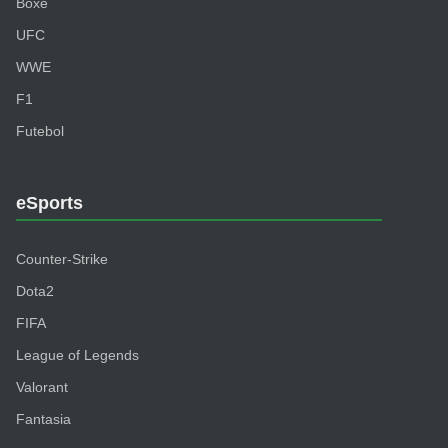
Boxe
UFC
WWE
F1
Futebol
eSports
Counter-Strike
Dota2
FIFA
League of Legends
Valorant
Fantasia