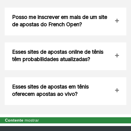
Posso me inscrever em mais de um site
de apostas do French Open?
Esses sites de apostas online de tênis
têm probabilidades atualizadas?
Esses sites de apostas em tênis
oferecem apostas ao vivo?
Contente
mostrar