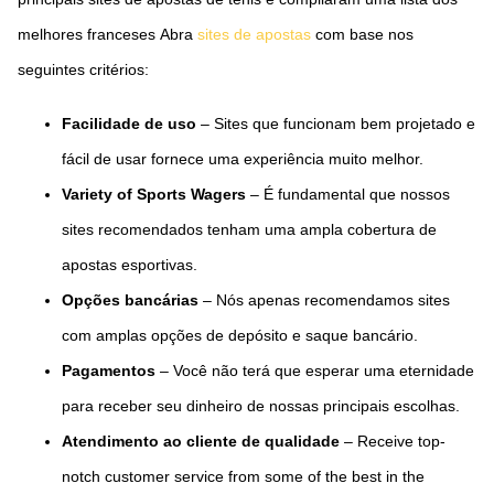
melhores franceses Abra
sites de apostas
com base nos
seguintes critérios:
Facilidade de uso
– Sites que funcionam bem projetado e
fácil de usar fornece uma experiência muito melhor.
Variety of Sports Wagers
– É fundamental que nossos
sites recomendados tenham uma ampla cobertura de
apostas esportivas.
Opções bancárias
– Nós apenas recomendamos sites
com amplas opções de depósito e saque bancário.
Pagamentos
– Você não terá que esperar uma eternidade
para receber seu dinheiro de nossas principais escolhas.
Atendimento ao cliente de qualidade
– Receive top-
notch customer service from some of the best in the