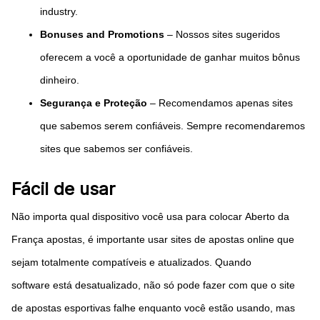
industry.
Bonuses and Promotions
– Nossos sites sugeridos
oferecem a você a oportunidade de ganhar muitos bônus
dinheiro.
Segurança e Proteção
– Recomendamos apenas sites
que sabemos serem confiáveis. Sempre recomendaremos
sites que sabemos ser confiáveis.
Fácil de usar
Não importa qual dispositivo você usa para colocar Aberto da
França apostas, é importante usar sites de apostas online que
sejam totalmente compatíveis e atualizados. Quando
software está desatualizado, não só pode fazer com que o site
de apostas esportivas falhe enquanto você estão usando, mas