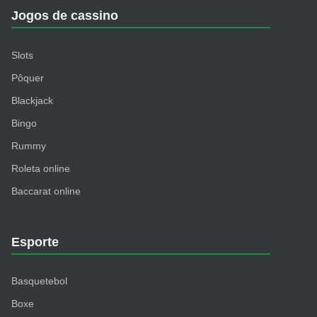
Jogos de cassino
Slots
Pôquer
Blackjack
Bingo
Rummy
Roleta online
Baccarat online
Esporte
Basquetebol
Boxe