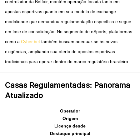
controlador da Betfair, mantém operação focada tanto em
apostas esportivas quanto em seu modelo de exchange –
modalidade que demandou regulamentação específica e segue
em fase de consolidação. No segmento de eSports, plataformas
como a
Cyber.bet
também buscam adequar-se às novas
exigências, ampliando sua oferta de apostas esportivas
tradicionais para operar dentro do marco regulatório brasileiro.
Casas Regulamentadas: Panorama
Atualizado
Operador
Origem
Licença desde
Destaque principal