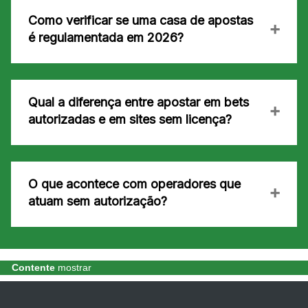
Como verificar se uma casa de apostas
é regulamentada em 2026?
Qual a diferença entre apostar em bets
autorizadas e em sites sem licença?
O que acontece com operadores que
atuam sem autorização?
Contente
mostrar