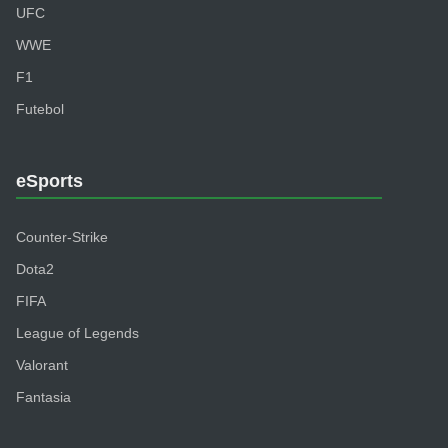
UFC
WWE
F1
Futebol
eSports
Counter-Strike
Dota2
FIFA
League of Legends
Valorant
Fantasia