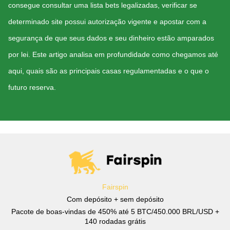
consegue consultar uma lista bets legalizadas, verificar se
determinado site possui autorização vigente e apostar com a
segurança de que seus dados e seu dinheiro estão amparados
por lei. Este artigo analisa em profundidade como chegamos até
aqui, quais são as principais casas regulamentadas e o que o
futuro reserva.
Fairspin
Com depósito + sem depósito
Pacote de boas-vindas de 450% até 5 BTC/450.000 BRL/USD +
140 rodadas grátis