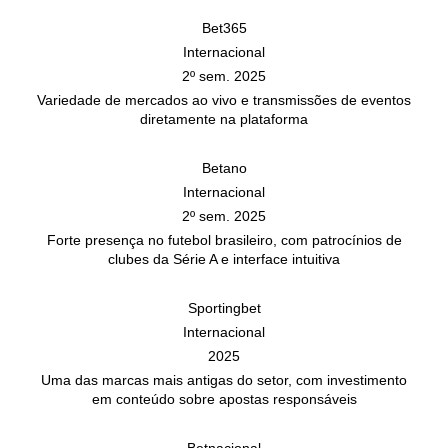
Bet365
Internacional
2º sem. 2025
Variedade de mercados ao vivo e transmissões de eventos
diretamente na plataforma
Betano
Internacional
2º sem. 2025
Forte presença no futebol brasileiro, com patrocínios de
clubes da Série A e interface intuitiva
Sportingbet
Internacional
2025
Uma das marcas mais antigas do setor, com investimento
em conteúdo sobre apostas responsáveis