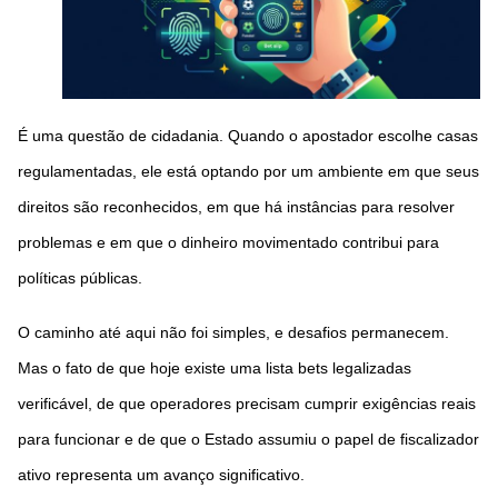
É uma questão de cidadania. Quando o apostador escolhe casas
regulamentadas, ele está optando por um ambiente em que seus
direitos são reconhecidos, em que há instâncias para resolver
problemas e em que o dinheiro movimentado contribui para
políticas públicas.
O caminho até aqui não foi simples, e desafios permanecem.
Mas o fato de que hoje existe uma lista bets legalizadas
verificável, de que operadores precisam cumprir exigências reais
para funcionar e de que o Estado assumiu o papel de fiscalizador
ativo representa um avanço significativo.