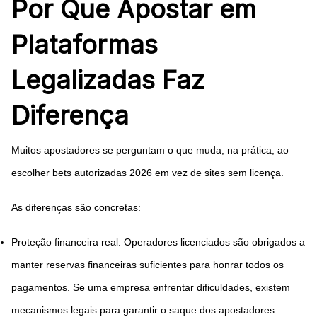
Por Que Apostar em
Plataformas
Legalizadas Faz
Diferença
Muitos apostadores se perguntam o que muda, na prática, ao
escolher bets autorizadas 2026 em vez de sites sem licença.
As diferenças são concretas:
Proteção financeira real. Operadores licenciados são obrigados a
manter reservas financeiras suficientes para honrar todos os
pagamentos. Se uma empresa enfrentar dificuldades, existem
mecanismos legais para garantir o saque dos apostadores.