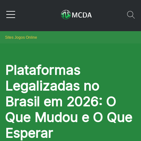
Sites Jogos Online
Plataformas
Legalizadas no
Brasil em 2026: O
Que Mudou e O Que
Esperar