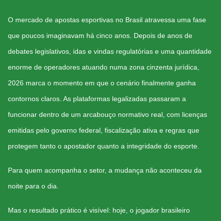
O mercado de apostas esportivas no Brasil atravessa uma fase
que poucos imaginavam há cinco anos. Depois de anos de
debates legislativos, idas e vindas regulatórias e uma quantidade
enorme de operadores atuando numa zona cinzenta jurídica,
2026 marca o momento em que o cenário finalmente ganha
contornos claros. As plataformas legalizadas passaram a
funcionar dentro de um arcabouço normativo real, com licenças
emitidas pelo governo federal, fiscalização ativa e regras que
protegem tanto o apostador quanto a integridade do esporte.
Para quem acompanha o setor, a mudança não aconteceu da
noite para o dia.
Mas o resultado prático é visível: hoje, o jogador brasileiro