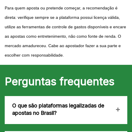
Para quem aposta ou pretende começar, a recomendação é
direta: verifique sempre se a plataforma possui licença válida,
utilize as ferramentas de controle de gastos disponíveis e encare
as apostas como entretenimento, não como fonte de renda. O
mercado amadureceu. Cabe ao apostador fazer a sua parte e
escolher com responsabilidade.
Perguntas frequentes
O que são plataformas legalizadas de
apostas no Brasil?